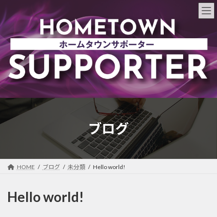
コ
ナ
ン
ビ
テ
ゲ
ン
ー
ツ
シ
へ
ョ
ス
ン
キ
に
ッ
移
プ
動
ブログ
HOME
ブログ
未分類
Hello world!
Hello world!